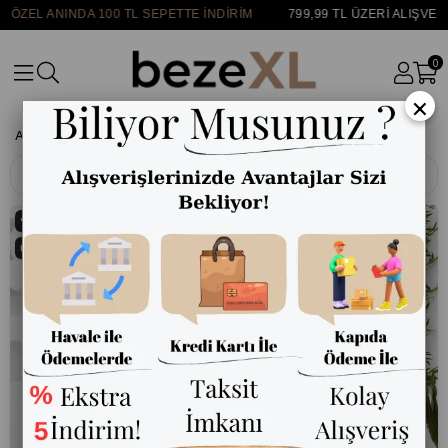
 ANINDA 100 TL SEPETTE İNDİRİM
799,99 TL ÜZERİ ALIŞVERİŞLE
0
×
Anasayfa
Yeni Sezon Koleksiyonu
Filtreleme
Sıralama
%5
İNDIRIM
%5
İNDIRIM
ÜCRETSIZ KARGO
ÜCRETSIZ KARGO