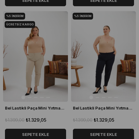
SEPETE EKLE
SEPETE EKLE
%5
İNDIRIM
%5
İNDIRIM
ÜCRETSIZ KARGO
Bel Lastikli Paça Mini Yırtmaçlı Kumaş Büyük Beden Pantolon Krem
Bel Lastikli Paça Mini Yırtmaçlı Kumaş Büyük Beden Pantolon Lacivert
₺1.399,00
₺1.329,05
₺1.399,00
₺1.329,05
SEPETE EKLE
SEPETE EKLE