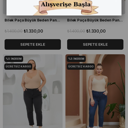
Bilek Paça Büyük Beden Pantolon Siyah
Bilek Paça Büyük Beden Pantolon Ekru
₺1.400,00
₺1.330,00
₺1.400,00
₺1.330,00
SEPETE EKLE
SEPETE EKLE
%5
İNDIRIM
%5
İNDIRIM
ÜCRETSIZ KARGO
ÜCRETSIZ KARGO