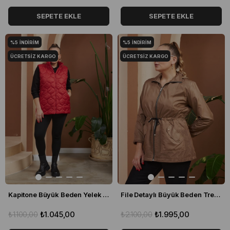
SEPETE EKLE
SEPETE EKLE
%5
İNDIRIM
%5
İNDIRIM
ÜCRETSIZ KARGO
ÜCRETSIZ KARGO
Kapitone Büyük Beden Yelek Kırmızı
File Detaylı Büyük Beden Trençkot Vizon
₺1.100,00
₺1.045,00
₺2.100,00
₺1.995,00