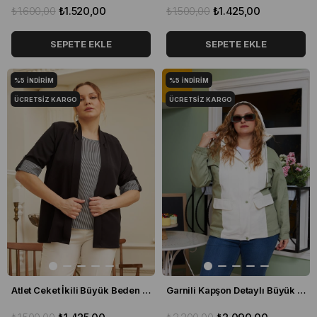
₺1.600,00
₺1.520,00
₺1.500,00
₺1.425,00
SEPETE EKLE
SEPETE EKLE
%5
İNDIRIM
%5
İNDIRIM
ÜCRETSIZ KARGO
ÜCRETSIZ KARGO
Atlet Ceket İkili Büyük Beden Takım Siyah
Garnili Kapşon Detaylı Büyük Beden Trençkot EKRU