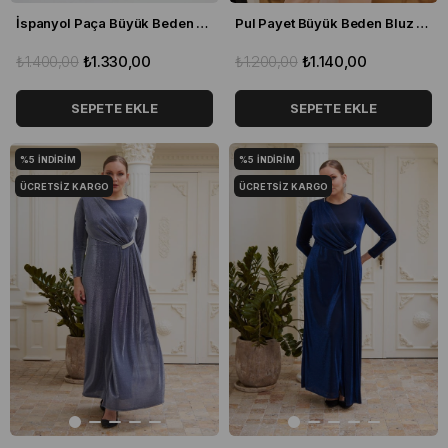
İspanyol Paça Büyük Beden Pantolon Mavi
Pul Payet Büyük Beden Bluz Siyah
₺1.400,00
₺1.330,00
₺1.200,00
₺1.140,00
SEPETE EKLE
SEPETE EKLE
%5
İNDIRIM
%5
İNDIRIM
ÜCRETSIZ KARGO
ÜCRETSIZ KARGO