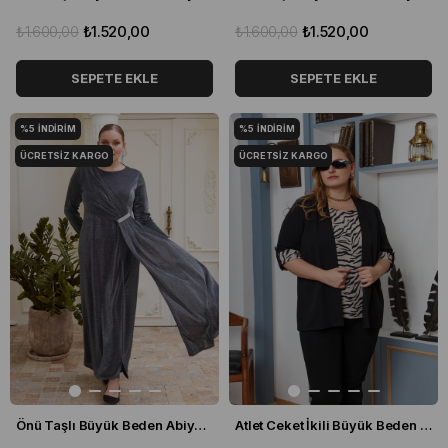
₺1.600,00
₺1.520,00
₺1.600,00
₺1.520,00
SEPETE EKLE
SEPETE EKLE
%5
İNDIRIM
%5
İNDIRIM
ÜCRETSIZ KARGO
ÜCRETSIZ KARGO
Önü Taşlı Büyük Beden Abiye Elbise Gümüş
Atlet Ceket İkili Büyük Beden Takım Siyah