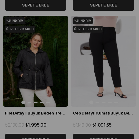
SEPETE EKLE
SEPETE EKLE
%5
İNDIRIM
%5
İNDIRIM
ÜCRETSIZ KARGO
ÜCRETSIZ KARGO
File Detaylı Büyük Beden Trençkot Siyah
Cep Detaylı Kumaş Büyük Beden Pantolon Siyah
₺2.100,00
₺1.995,00
₺1.149,00
₺1.091,55