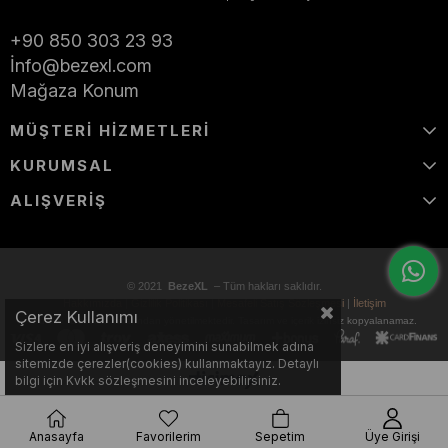
İLETİŞİM
+90 850 303 23 93
İ
nfo@bezexl.com
Mağaza Konum
MÜŞTERİ HİZMETLERİ
KURUMSAL
ALIŞVERİŞ
© 2021
BezeXL
– Tüm hakları saklıdır.
Hakkımızda
|
Gizlilik Politikası
|
Mesafeli Satış Sözleşmesi
|
İletişim
Çerez Kullanımı
Bu site
BezeXL
tarafından yönetilmektedir. Tasarım ve içerik izinsiz kopyalanamaz.
Sizlere en iyi alışveriş deneyimini sunabilmek adına
sitemizde çerezler(cookies) kullanmaktayız. Detaylı
bilgi için Kvkk sözleşmesini inceleyebilirsiniz.
Anasayfa
Favorilerim
Sepetim
Üye Girişi