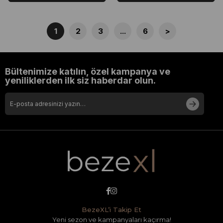
1
2
3
...
6
>
Bültenimize katılın, özel kampanya ve
yeniliklerden ilk siz haberdar olun.
BezeXL’i Takip Et
Yeni sezon ve kampanyaları kaçırma!