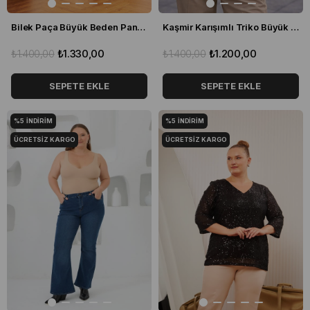
Bilek Paça Büyük Beden Pantolon Mavi
Kaşmir Karışımlı Triko Büyük Beden Kazak Siyah
₺1.400,00
₺1.330,00
₺1.400,00
₺1.200,00
SEPETE EKLE
SEPETE EKLE
%5
İNDIRIM
%5
İNDIRIM
ÜCRETSIZ KARGO
ÜCRETSIZ KARGO