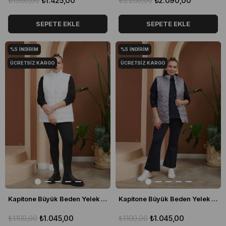
₺1.500,00
₺1.425,00
₺2.200,00
₺2.090,00
SEPETE EKLE
SEPETE EKLE
%5
İNDIRIM
%5
İNDIRIM
ÜCRETSIZ KARGO
ÜCRETSIZ KARGO
Kapitone Büyük Beden Yelek Beyaz
Kapitone Büyük Beden Yelek Gri
₺1.100,00
₺1.045,00
₺1.100,00
₺1.045,00