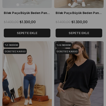
Bilek Paça Büyük Beden Pantolon Füme
Bilek Paça Büyük Beden Pantolon Lacivert
₺1.400,00
₺1.330,00
₺1.400,00
₺1.330,00
SEPETE EKLE
SEPETE EKLE
%5
İNDIRIM
%14
İNDIRIM
ÜCRETSIZ KARGO
ÜCRETSIZ KARGO