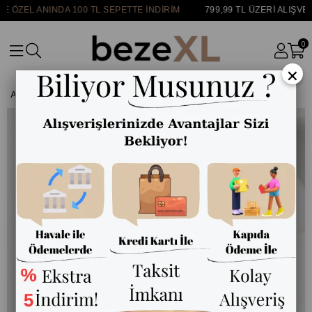
 ÖZEL ANINDA 100 TL SEPETTE İNDİRİM
799,99 TL ÜZERİ ALIŞVE
0
×
Anasayfa
ALT GİYİM
Pantolon
Kot Pantolon