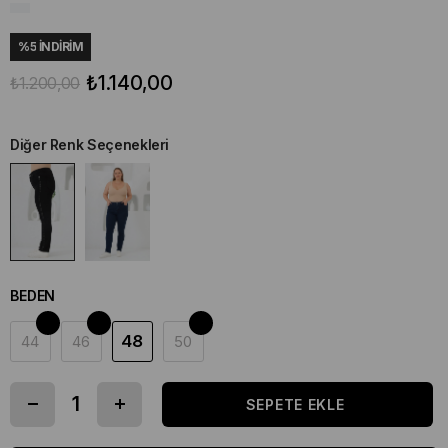
%
5
İNDIRIM
₺1.140,00
₺1.200,00
Diğer Renk Seçenekleri
BEDEN
48
44
46
50