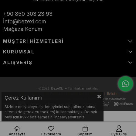
İLETİŞİM
+90 850 303 23 93
İ
nfo@bezexl.com
Mağaza Konum
MÜŞTERİ HİZMETLERİ
KURUMSAL
ALIŞVERİŞ
© 2021
BezeXL
– Tüm hakları saklıdır.
Hakkımızda
|
Gizlilik Politikası
|
Mesafeli Satış Sözleşmesi
|
İletişim
Çerez Kullanımı
Bu site
BezeXL
tarafından yönetilmektedir. Tasarım ve içerik izinsiz kopyalanamaz.
Sizlere en iyi alışveriş deneyimini sunabilmek adına
sitemizde çerezler(cookies) kullanmaktayız. Detaylı
bilgi için Kvkk sözleşmesini inceleyebilirsiniz.
Anasayfa
Favorilerim
Sepetim
Üye Girişi