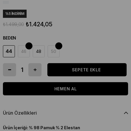
%
5
İNDIRIM
₺1.424,05
₺1.499,00
BEDEN
44
46
48
50
Ürün Özellikleri
Ürün İçeriği: % 98 Pamuk % 2 Elestan