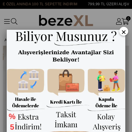
 ÖZEL ANINDA 100 TL SEPETTE İNDİRİM
799,99 TL ÜZERİ ALIŞVE
0
×
Anasayfa
ALT GİYİM
Pantolon
Kot Pantolon