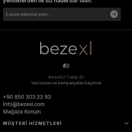
yeniliklerden ilk siz haberdar olun.
BezeXL’i Takip Et
Yeni sezon ve kampanyaları kaçırma!
İLETİŞİM
+90 850 303 23 93
İ
nfo@bezexl.com
Mağaza Konum
MÜŞTERİ HİZMETLERİ